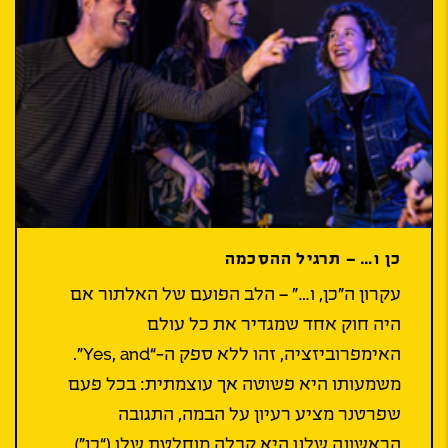
כן ו… – תרגיל ההסכמה
עקרון ה”כן, ו…” – הלב הפועם של האלתור אם
היה חוק אחד שמגדיר את כל עולם
האימפרוביזציה, זהו ללא ספק ה-“Yes, and”.
משמעותו היא פשוטה אך עוצמתית: בכל פעם
שפרטנר מציע רעיון על הבמה, התגובה
הראשונה שלנו היא קבלה מוחלטת שלו (“כן”),