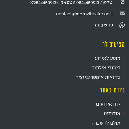
טלפון:
0544450913
ווטסאפ:
+972544450913
contact@improvtheater.co.il
ניווט
בוויז
מציעים לך
מופע לאירוע
לימודי אילתור
סדנאות אימפרוביזציה
ניווט באתר
לוח אירועים
אודותינו
אולם להשכרה