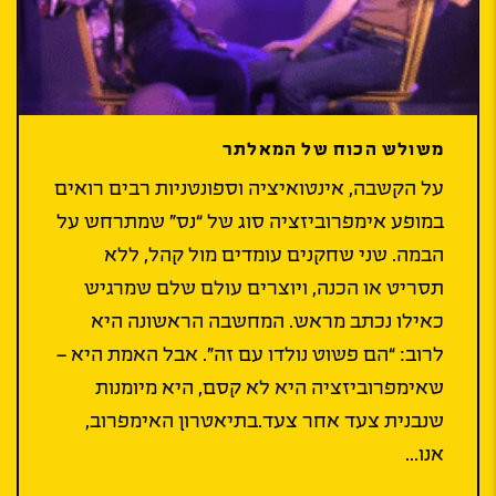
משולש הכוח של המאלתר
על הקשבה, אינטואיציה וספונטניות רבים רואים
במופע אימפרוביזציה סוג של “נס” שמתרחש על
הבמה. שני שחקנים עומדים מול קהל, ללא
תסריט או הכנה, ויוצרים עולם שלם שמרגיש
כאילו נכתב מראש. המחשבה הראשונה היא
לרוב: “הם פשוט נולדו עם זה”. אבל האמת היא –
שאימפרוביזציה היא לא קסם, היא מיומנות
שנבנית צעד אחר צעד.בתיאטרון האימפרוב,
אנו...