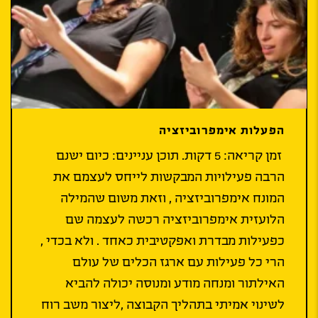
הפעלות אימפרוביזציה
זמן קריאה: 5 דקות. תוכן עניינים: כיום ישנם
הרבה פעילויות המבקשות לייחס לעצמם את
המונח אימפרוביזציה , וזאת משום שהמילה
הלועזית אימפרוביזציה רכשה לעצמה שם
כפעילות מבדרת ואפקטיבית כאחד . ולא בכדי ,
הרי כל פעילות עם ארגז הכלים של עולם
האילתור ומנחה מודע ומנוסה יכולה להביא
לשינוי אמיתי בתהליך הקבוצה ,ליצור משב רוח