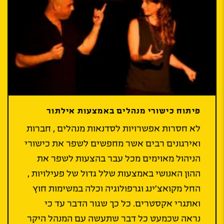
פיתוח כישורי מנהלים באמצעות אילתור
לא חסרות אפשרויות לסדנאות מנהלים , חברות
ואירגונים רבים אשר מחפשים לשפר את כישורי
הניהול מאוימים מכל עבר בהצעות לשפר את
ההון האנושי באמצעות שלל גדול של פעילויות ,
החל מקואצ’ינג וגרפולוגיה וכלה במשימות חוץ
ואתגרי אקסטרים. כל כך שגור הדבר עד כי
נראה שכמעט כל דבר שתעשה עם המנהל היקר