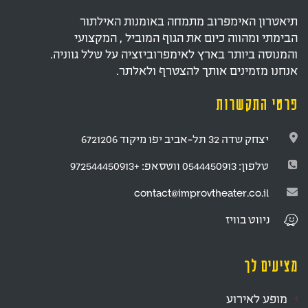
תיאטרון האימפרוב מתמחה באומנות האילתור
הבימתי ומהווה כיום את הגוף המוביל , המקצועי
והמנוסה ביותר בארץ לאימפרוביזציה על שלל גווניה.
אנחנו מזמינים אותך להצטרף ולאלתר.
פרטי התקשרות
יצחק שדה 32 תל-אביב יפו מיקוד 6721206
טלפון:
0544450913
ווטסאפ:
+972544450913
contact@improvtheater.co.il
ניווט
בוויז
מציעים לך
מופע לאירוע