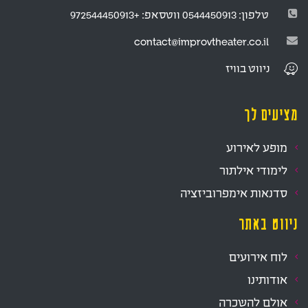
טלפון:
0544450913
ווטסאפ:
+972544450913
contact@improvtheater.co.il
ניווט
בוויז
מציעים לך
מופע לאירוע
לימודי אילתור
סדנאות אימפרוביזציה
ניווט באתר
לוח אירועים
אודותינו
אולם להשכרה