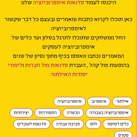
היכנסו לעמוד
סדנאות אימפרוביזציה
שלנו
כאן תוכלו לקרוא כתבות ומאמרים ובעצם כל דבר שקשור
לאימפרוביזציה
החל ממשחקים שתוכלו לתרגל בסלון ועד כלים של
אימפרוביזציה לעסקים
המאמרים נכתבו ונאספו בכיף מתוך נסיון של שנים
בהופעות מול קהל , העברת
סדנאות מול חברות
ו
לימודי
יסודות האילתור
.
אילתור
אימפרוב
אימפרוביזציה
אימפרוביזציה בעבודה
הכשרה
התמודדות
יצירתיות
כלים לשיפור
לחץ
סביבת עבודה
סדנאות לעובדים
סטרס