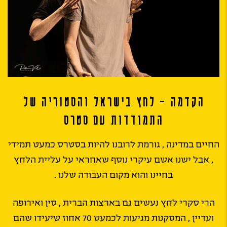
הקדמה – לחץ בישראל והסטוריה של
התמודדות עם סטרס
החיים במדינה , גורמת לרובנו להיות בסטרס כמעט תמידי
, אבל ישנו אשם עיקרי נוסף שאחראי על עליית הלחץ
בחיינו והוא מקום העבודה שלנו .
הרי סקרי לחץ נעשים גם בארצות הברית , סין ואירופה
ועדיין , המסקנות מגיעות לכמעט 70 אחוז שיעידו שהם