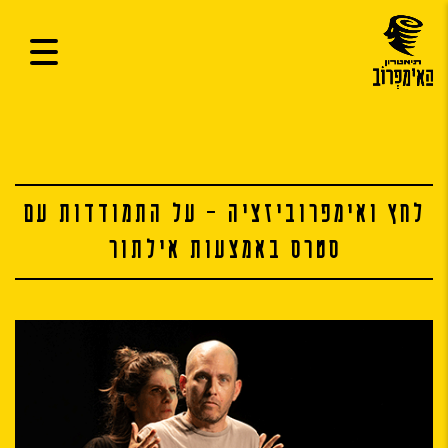
לחץ ואימפרוביזציה – על התמודדות עם
סטרס באמצעות אילתור