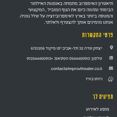
תיאטרון האימפרוב מתמחה באומנות האילתור
הבימתי ומהווה כיום את הגוף המוביל , המקצועי
והמנוסה ביותר בארץ לאימפרוביזציה על שלל גווניה.
אנחנו מזמינים אותך להצטרף ולאלתר.
פרטי התקשרות
יצחק שדה 32 תל-אביב יפו מיקוד 6721206
טלפון:
0544450913
ווטסאפ:
+972544450913
contact@improvtheater.co.il
ניווט
בוויז
מציעים לך
מופע לאירוע