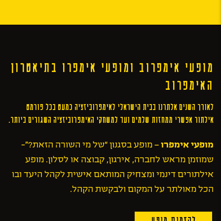
מופעי אימפרוב ומופעי אימפרו בתיאטרון
האימפרוב
לאורך השנים אלתרנו בבית הישראלי לאימפרוביזציה כמעט בכל פורמט
אילתור אפשרי ממחזות שלמים ועד למשחקי האימפרוביזציה השגורים ביותר.
מופעי אימפרו
– מופע בסגנון “של מי השורה הזאת?”-
שמוזמן מראש לחברה, אירגון, קבוצה או לסלון. מופע
אילתורים דינמי ומצחיק המותאם אישית לקהל היעד ובו
הכל מאולתר על המקום ולבקשת הקהל.
להזמנת מופע