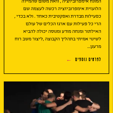
המונח אימפרוביזציה , וזאת משום שהמילה
הלועזית אימפרוביזציה רכשה לעצמה שם
כפעילות מבדרת ואפקטיבית כאחד . ולא בכדי ,
הרי כל פעילות עם ארגז הכלים של עולם
האילתור ומנחה מודע ומנוסה יכולה להביא
לשינוי אמיתי בתהליך הקבוצה ,ליצור משב רוח
מרענן...
לפרטים נוספים