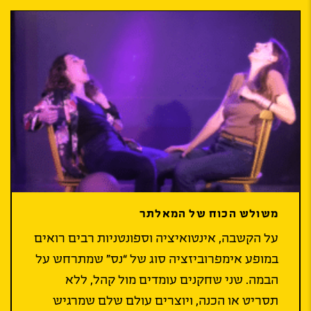
משולש הכוח של המאלתר
על הקשבה, אינטואיציה וספונטניות רבים רואים
במופע אימפרוביזציה סוג של “נס” שמתרחש על
הבמה. שני שחקנים עומדים מול קהל, ללא
תסריט או הכנה, ויוצרים עולם שלם שמרגיש