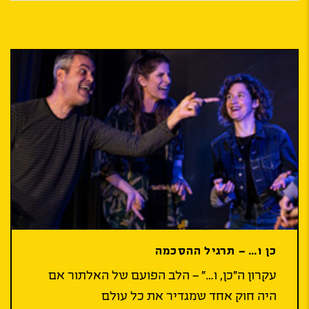
כן ו… – תרגיל ההסכמה
עקרון ה”כן, ו…” – הלב הפועם של האלתור אם
היה חוק אחד שמגדיר את כל עולם