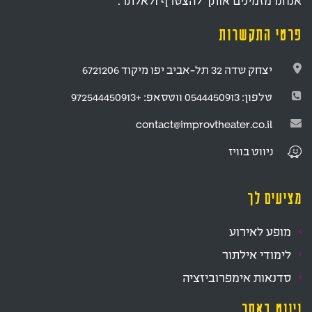
אנחנו מזמינים אותך להצטרף ולאלתר.
פרטי התקשרות
יצחק שדה 32 תל-אביב יפו מיקוד 6721206
טלפון:
0544450913
ווטסאפ:
+972544450913
contact@improvtheater.co.il
ניווט
בוויז
מציעים לך
מופע לאירוע
לימודי אילתור
סדנאות אימפרוביזציה
ניווט באתר