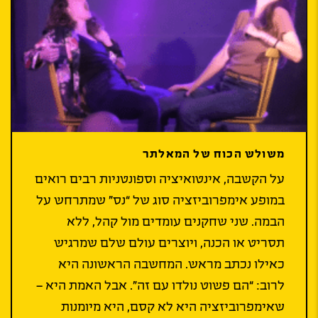
משולש הכוח של המאלתר
על הקשבה, אינטואיציה וספונטניות רבים רואים
במופע אימפרוביזציה סוג של “נס” שמתרחש על
הבמה. שני שחקנים עומדים מול קהל, ללא
תסריט או הכנה, ויוצרים עולם שלם שמרגיש
כאילו נכתב מראש. המחשבה הראשונה היא
לרוב: “הם פשוט נולדו עם זה”. אבל האמת היא –
שאימפרוביזציה היא לא קסם, היא מיומנות