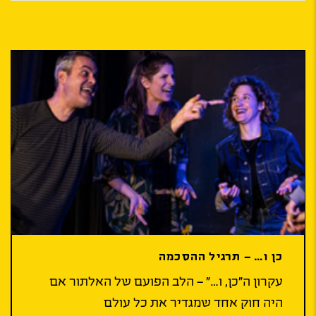
כן ו… – תרגיל ההסכמה
עקרון ה”כן, ו…” – הלב הפועם של האלתור אם
היה חוק אחד שמגדיר את כל עולם