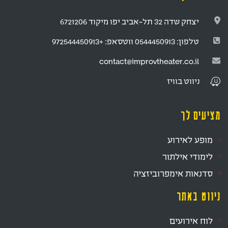
יצחק שדה 32 תל-אביב יפו מיקוד 6721206
טלפון:
0544450913
ווטסאפ:
+972544450913
contact@improvtheater.co.il
ניווט
בוויז
מציעים לך
מופע לאירוע
לימודי אילתור
סדנאות אימפרוביזציה
ניווט באתר
לוח אירועים