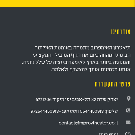
אודותינו
תיאטרון האימפרוב מתמחה באומנות האילתור
הבימתי ומהווה כיום את הגוף המוביל , המקצועי
והמנוסה ביותר בארץ לאימפרוביזציה על שלל גווניה.
אנחנו מזמינים אותך להצטרף ולאלתר.
פרטי התקשרות
יצחק שדה 32 תל-אביב יפו מיקוד 6721206
טלפון:
0544450913
ווטסאפ:
+972544450913
contact@improvtheater.co.il
ניווט
בוויז