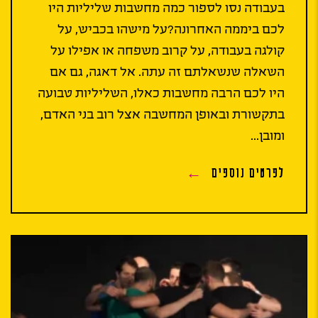
בעבודה נסו לספור כמה מחשבות שליליות היו
לכם ביממה האחרונה?על מישהו בכביש, על
קולגה בעבודה, על קרוב משפחה או אפילו על
השאלה שנשאלתם זה עתה. אל דאגה, גם אם
היו לכם הרבה מחשבות כאלו, השליליות טבועה
בתקשורת ובאופן המחשבה אצל רוב בני האדם,
ומובן...
לפרטים נוספים