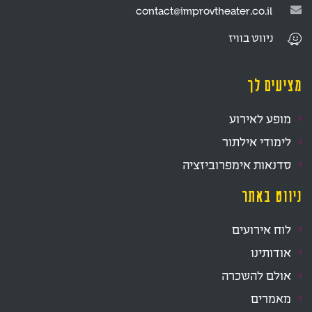
contact@improvtheater.co.il
ניווט
בוויז
מציעים לך
מופע לאירוע
לימודי אילתור
סדנאות אימפרוביזציה
ניווט באתר
לוח אירועים
אודותינו
אולם להשכרה
מאמרים