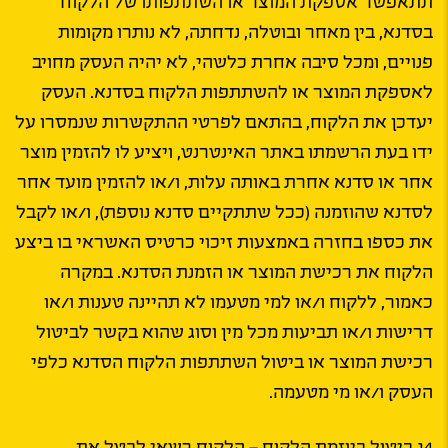
תתאפשר אספקת המוצר או השתתפותו של הלקוח
בסדנא, בין מאחר ובוטלה, נדחתה, לא נותרו מקומות
פנויים, ומכל סיבה אחרת כלשהי, לא יהיה העסק מחויב
לאספקת המוצר או להשתתפות הלקוח בסדנא. העסק
יעדכן את הלקוח, בהתאם לפרטי ההתקשרות שנמסרו על
ידו בעת הרשמתו באתר האינטרנט, ויציע לו להזמין מוצר
אחר או סדנא אחרת באותה עלות, ו/או להזמין מועד אחר
לסדנא שהוזמנה (ככל שתתקיים סדנא נוספת), ו/או לקבל
את כספו בחזרה באמצעות זיכוי כרטיס האשראי בו ביצע
הלקוח את רכישת המוצר או הזמנת הסדנא. במקרה
כאמור, ללקוח ו/או למי מטעמו לא תהיינה טענות ו/או
דרישות ו/או תביעות מכל מין וסוג שהוא בקשר לביטול
רכישת המוצר או ביטול השתתפות הלקוח הסדנא כלפי
העסק ו/או מי מטעמה.
4ג.ביטול ביוזמת הלקוח – הלקוח רשאי לבטל את