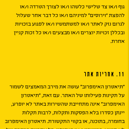
גוף ו/או צד שלישי כלשהו ו/או לצורך הטרדה ו/או
להפצת “וירוסים” למיניהם ו/או כל דבר אחר שעלול
לגרום נזק לאתר ו/או למשתמשיו ו/או לפגוע בזכויות
ובכללן זכויות יוצרים ו/או מבצעים ו/או כל זכות קניין
אחרת.
11. אחריות אתר
״תיאטרון האימפרוב״ עושה את מירב המאמצים לשמור
על תקינות פעילותו של האתר. עם זאת, ״תיאטרון
האימפרוב״ אינה מתחייבת שהשירות באתר לא יופרע,
יינתן כסדרו בלא הפסקות ותקלות, לרבות תקלות
בחומרה, בתוכנה, או בקווי התקשורת. תיאטרון האימפרוב