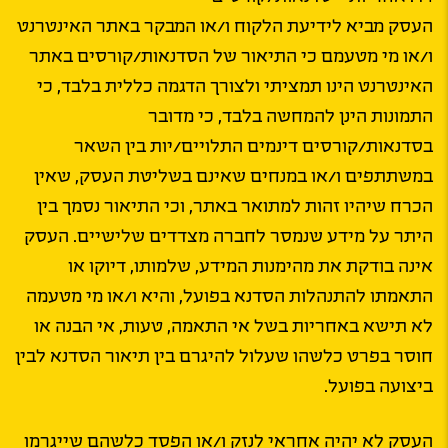
העסק מביא לידיעת הלקוח ו/או המבקר באתר האינטרנט
ו/או מי מטעמם כי התיאור של הסדנאות/קורסים באתר
האינטרנט הינו תמציתי ולצורך הדגמה כללית בלבד, כי
התמונות הינן להמחשה בלבד, כי מדובר
בסדנאות/קורסים דינמים התלויים/יות בין השאר
במשתתפים ו/או במנחים שאינם בשליטת העסק, שאין
הכרח שיהיו זהות למתואר באתר, וכי התיאור נסמך בין
היתר על מידע שנמסר לחברה מצדדים שלישיים. העסק
אינה בודקת את מהימנות המידע, שלמותו, דיוקו או
התאמתו להתנהלות הסדנא בפועל, והיא ו/או מי מטעמה
לא תישא באחריות בשל אי התאמה, טעות, אי הבנה או
חוסר בפרט כלשהו שעלול להיגרם בין תיאור הסדנא לבין
ביצועה בפועל.
העסק לא יהיה אחראי לנזק ו/או הפסד כלשהם שייגרמו