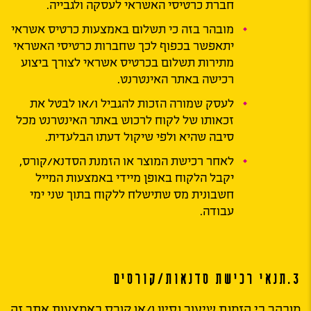
חברת כרטיסי האשראי לעסקה ולגבייה.
מובהר בזה כי תשלום באמצעות כרטיס אשראי
יתאפשר בכפוף לכך שחברות כרטיסי האשראי
מתירות תשלום בכרטיס אשראי לצורך ביצוע
רכישה באתר האינטרנט.
לעסק שמורה הזכות להגביל ו/או לבטל את
זכאותו של לקוח לרכוש באתר האינטרנט מכל
סיבה שהיא ולפי שיקול דעתו הבלעדית.
לאחר רכישת המוצר או הזמנת הסדנא/קורס,
יקבל הלקוח באופן מיידי באמצעות המייל
חשבונית מס שתישלח ללקוח בתוך שני ימי
עבודה.
3.תנאי רכישת סדנאות/קורסים
מובהר כי הזמנת שיעור נסיון ו/או קורס באמצעות אתר זה