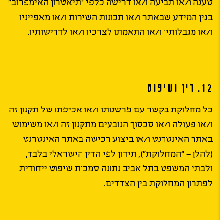
טענה ו/או תביעה ו/או דרישה כלפי ״תיאטרון האימפרוב״
בגין המידע שבאתר ו/או תכונות השירות ו/או מאפייניו
ו/או מגבלותיו ו/או התאמתו לצרכיו ו/או לדרישותיו.
12. דין ושיפוט
כל מחלוקת בקשר עם פרשנותו ו/או אכיפתו של תקנון זה
ו/או פעולה ו/או סכסוך הנובעים מתקנון זה ו/או משימוש
באתר האינטרנט ו/או ביצוע רכישה באתר האינטרנט
(להלן – “המחלוקת”), תידון לפי הדין הישראלי בלבד,
ולבתי המשפט בתל אביב נתונה סמכות שיפוט ייחודית
לפתרון המחלוקת בין הצדדים.