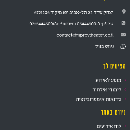
יצחק שדה 32 תל-אביב יפו מיקוד 6721206
טלפון:
0544450913
ווטסאפ:
+972544450913
contact@improvtheater.co.il
ניווט
בוויז
מציעים לך
מופע לאירוע
לימודי אילתור
סדנאות אימפרוביזציה
ניווט באתר
לוח אירועים