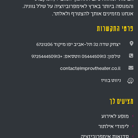
והמנוסה ביותר בארץ לאימפרוביזציה על שלל גווניה.
אנחנו מזמינים אותך להצטרף ולאלתר.
פרטי התקשרות
יצחק שדה 32 תל-אביב יפו מיקוד 6721206
טלפון:
0544450913
ווטסאפ:
+972544450913
contact@improvtheater.co.il
ניווט
בוויז
מציעים לך
מופע לאירוע
לימודי אילתור
סדנאות אימפרוביזציה