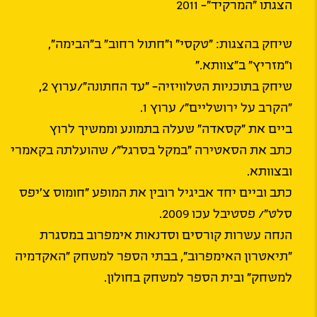
הצגתו "המרקיד"- 2011
שיחק בהצגות: "טקסי" ו"חתול רחוב" ב"הבימה",
ו"מזריץ" ב"צוותא."
שיחק בתוכניות הטלוויזיה- "עד החתונה"/ערוץ 2,
"הקרב על ירושליים"/ ערוץ 1.
ביים את "קסאדה" שעלה בתמונע וממשיך לרוץ
כתב את הסאטירה "במקל בסרגל"/ שהועלתה בקאמרי
ובצוותא.
כתב וביים יחד אביגיל רובין את המופע "חומוס צ'יפס
סלט"/ פסטיבל עכו 2009.
הנחה עשרות קורסים וסדנאות אימפרוב במסגרת
"תיאטרון האימפרוב", בבתי הספר למשחק "האקדמיה
למשחק" ובית הספר למשחק בחולון.