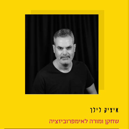
איציק לילך
שחקן ומורה לאימפרוביזציה