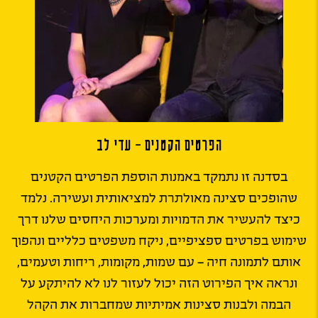
הפרטים הקטנים – עדי לב
בסדנה זו נתמקד באמנות הוספת הפרטים הקטנים
שהופכים סצינה מאולתרת למציאותית ועשירה. נלמד
כיצד להעשיר את הדמויות ומערכות היחסים שלנו דרך
שימוש בפרטים ספציפיים, ניקח משפטים כלליים ונהפוך
אותם לתמונה חיה – עם שמות, מקומות, ריחות וטעמים,
ונראה איך הפירוט הזה יכול לעזור לנו לא להיתקע על
הבמה ולבנות סצינות אמיתיות שמחברות את הקהל