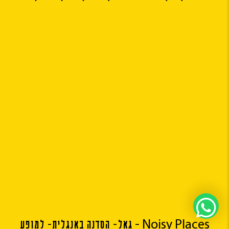
Noisy Places – גאל- הסדנה באנגלית- למופע