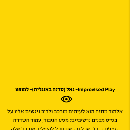
Improvised Play- גאל (סדנה באנגלית)- למופע
אלתור מחזה הוא לעיתים מורכב ולרוב ניגשים אליו על
בסיס מבנים נרטיביים: מסע הגיבור, עמוד השדרה
הסיפורי, וכו’. אבל מה אם נוכל להשליך את כל אלה