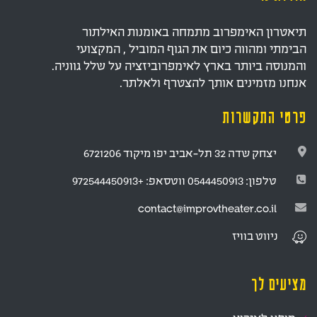
תיאטרון האימפרוב מתמחה באומנות האילתור
הבימתי ומהווה כיום את הגוף המוביל , המקצועי
והמנוסה ביותר בארץ לאימפרוביזציה על שלל גווניה.
אנחנו מזמינים אותך להצטרף ולאלתר.
פרטי התקשרות
יצחק שדה 32 תל-אביב יפו מיקוד 6721206
טלפון:
0544450913
ווטסאפ:
+972544450913
contact@improvtheater.co.il
ניווט
בוויז
מציעים לך