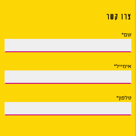
צרו קשר
שם*
אימייל*
טלפון*